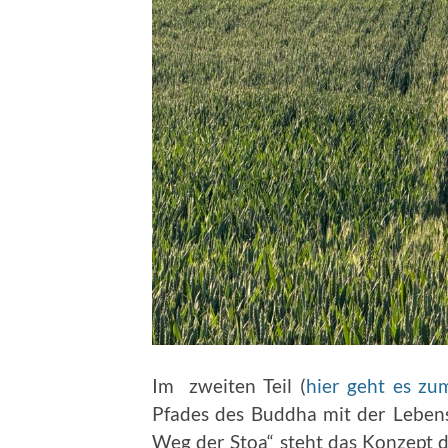
Im zweiten Teil (
hier geht es zum
Pfades des Buddha mit der Lebens
Weg der Stoa“ steht das Konzept d