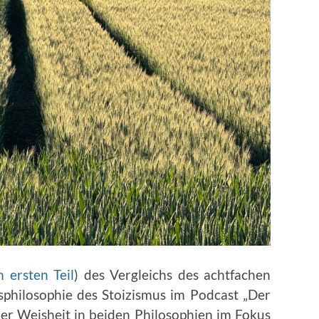
 ersten Teil
) des Vergleichs des achtfachen
philosophie des Stoizismus im Podcast „Der
er Weisheit in beiden Philosophien im Fokus