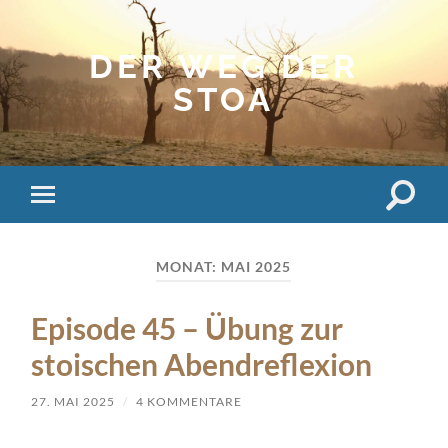
DER WEG DER
STOA
Suchfe
Mobile-
ein-/a
Menü
ein-/ausblenden
MONAT:
MAI 2025
Episode 45 – Übung zur
stoischen Abendreflexion
27. MAI 2025
/
4 KOMMENTARE