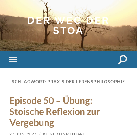
DER WEG DER
STOA
Suchfe
Mobile-
ein-/a
Menü
ein-/ausblenden
SCHLAGWORT:
PRAXIS DER LEBENSPHILOSOPHIE
Episode 50 – Übung:
Stoische Reflexion zur
Vergebung
27. JUNI 2025
/
KEINE KOMMENTARE