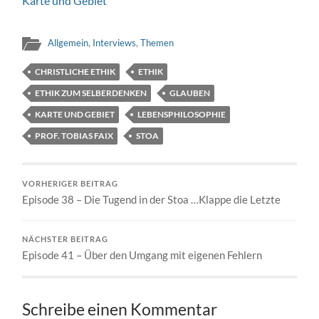
Karte und Gebiet
Allgemein
,
Interviews
,
Themen
CHRISTLICHE ETHIK
ETHIK
ETHIK ZUM SELBERDENKEN
GLAUBEN
KARTE UND GEBIET
LEBENSPHILOSOPHIE
PROF. TOBIAS FAIX
STOA
VORHERIGER BEITRAG
Episode 38 – Die Tugend in der Stoa …Klappe die Letzte
NÄCHSTER BEITRAG
Episode 41 – Über den Umgang mit eigenen Fehlern
Schreibe einen Kommentar