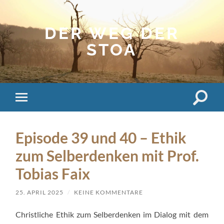
DER WEG DER
STOA
Suchfe
Mobile-
ein-/a
Menü
ein-/ausblenden
Episode 39 und 40 – Ethik
zum Selberdenken mit Prof.
Tobias Faix
25. APRIL 2025
/
KEINE KOMMENTARE
Christliche Ethik zum Selberdenken im Dialog mit dem