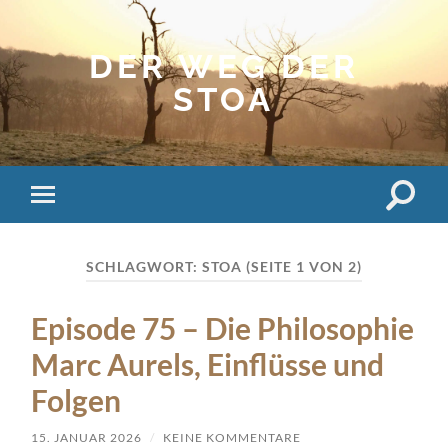
DER WEG DER
STOA
Suchfe
Mobile-
ein-/a
Menü
ein-/ausblenden
SCHLAGWORT:
STOA
(SEITE 1 VON 2)
Episode 75 – Die Philosophie
Marc Aurels, Einflüsse und
Folgen
15. JANUAR 2026
/
KEINE KOMMENTARE