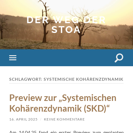
DER WEG DER
STOA
Suchfe
Mobile-
ein-/a
Menü
ein-/ausblenden
SCHLAGWORT:
SYSTEMISCHE KOHÄRENZDYNAMIK
Preview zur „Systemischen
Kohärenzdynamik (SKD)“
16. APRIL 2025
/
KEINE KOMMENTARE
Am 14.04.25 fand ein erster Preview zum geplanten