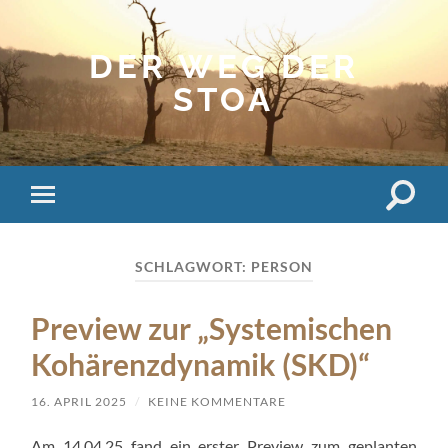
DER WEG DER
STOA
Suchfe
Mobile-
ein-/a
Menü
ein-/ausblenden
SCHLAGWORT:
PERSON
Preview zur „Systemischen
Kohärenzdynamik (SKD)“
16. APRIL 2025
/
KEINE KOMMENTARE
Am 14.04.25 fand ein erster Preview zum geplanten