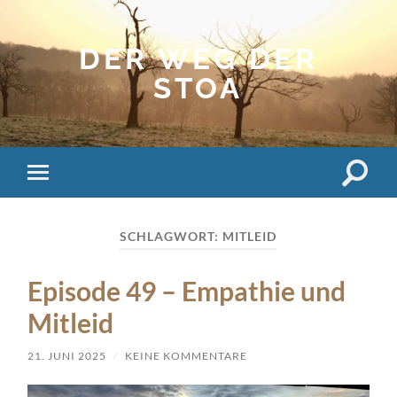
DER WEG DER
STOA
Suchfe
Mobile-
ein-/a
Menü
ein-/ausblenden
SCHLAGWORT:
MITLEID
Episode 49 – Empathie und
Mitleid
21. JUNI 2025
/
KEINE KOMMENTARE