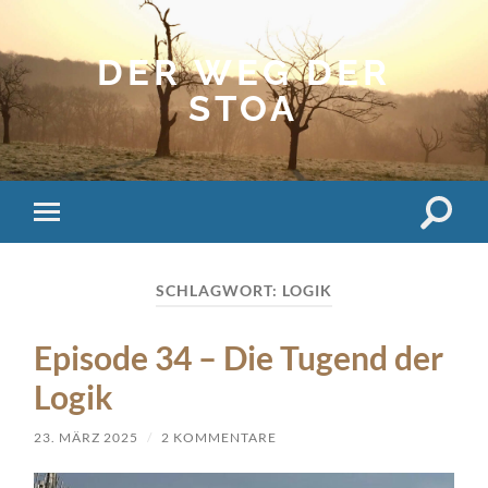
DER WEG DER
STOA
Suchfe
Mobile-
ein-/a
Menü
ein-/ausblenden
SCHLAGWORT:
LOGIK
Episode 34 – Die Tugend der
Logik
23. MÄRZ 2025
/
2 KOMMENTARE