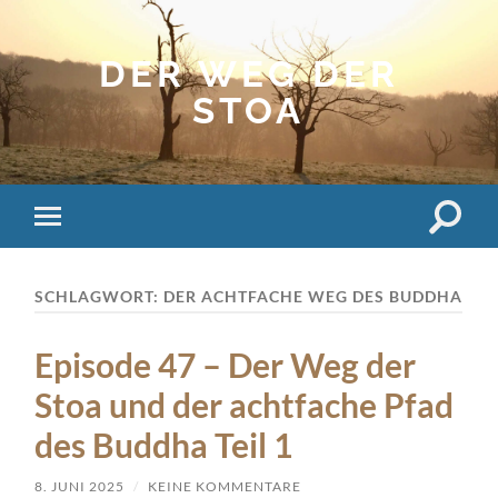
DER WEG DER
STOA
Suchfe
Mobile-
ein-/a
Menü
ein-/ausblenden
SCHLAGWORT:
DER ACHTFACHE WEG DES BUDDHA
Episode 47 – Der Weg der
Stoa und der achtfache Pfad
des Buddha Teil 1
8. JUNI 2025
/
KEINE KOMMENTARE