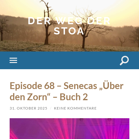
DER WEG DER
STOA
Suchfe
Mobile-
ein-/a
Menü
ein-/ausblenden
Episode 68 – Senecas „Über
den Zorn“ – Buch 2
31. OKTOBER 2025
/
KEINE KOMMENTARE